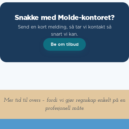
Snakke med Molde-kontoret?
Send en kort melding, så tar vi kontakt så
snart vi kan.
Be om tilbud
Mer tid til overs – fordi vi gjør regnskap enkelt på en
profesjonell måte.